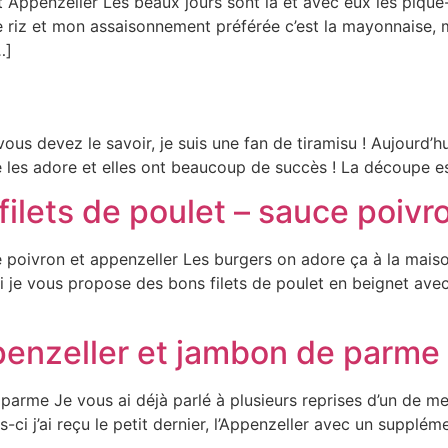
 Appenzeller Les beaux jours sont là et avec eux les pique-
de riz et mon assaisonnement préférée c’est la mayonnaise, 
…]
s devez le savoir, je suis une fan de tiramisu ! Aujourd’hu
les adore et elles ont beaucoup de succès ! La découpe est
filets de poulet – sauce poivr
 poivron et appenzeller Les burgers on adore ça à la maison e
hui je vous propose des bons filets de poulet en beignet 
penzeller et jambon de parme
parme Je vous ai déjà parlé à plusieurs reprises d’un de me
-ci j’ai reçu le petit dernier, l’Appenzeller avec un supplém