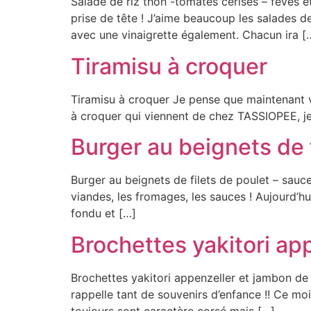
Salade de riz thon -tomates cerises – fèves et
prise de tête ! J’aime beaucoup les salades 
avec une vinaigrette également. Chacun ira [
Tiramisu à croquer
Tiramisu à croquer Je pense que maintenant vou
à croquer qui viennent de chez TASSIOPEE, je 
Burger au beignets de 
Burger au beignets de filets de poulet – sauce
viandes, les fromages, les sauces ! Aujourd’
fondu et […]
Brochettes yakitori ap
Brochettes yakitori appenzeller et jambon de 
rappelle tant de souvenirs d’enfance !! Ce mois
toujours sont caractère corsé mais […]