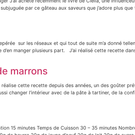
nger J’ai acheté récemment le livre de Clélia, une influenceus
 subjuguée par ce gâteau aux saveurs que j’adore plus que to
repérée sur les réseaux et qui tout de suite m’a donné tell
d’en manger plusieurs part. J’ai réalisé cette recette dan
 de marrons
 réalise cette recette depuis des années, un des goûter pr
si changer l’intérieur avec de la pâte à tartiner, de la confi
aration 15 minutes Temps de Cuisson 30 – 35 minutes Nomb
g de beurre 20g de jaune d’oeuf 20g de lait 20g de sucre e