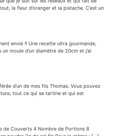
e que je suit sur les réseaux et qui fait de
ut, la fleur d’oranger et la pistache. C’est un
ement envie !! Une recette ultra gourmande,
s un moule d’un diamètre de 20cm et j’ai
éférée d’un de mes fils Thomas. Vous pouvez
ture, tout ce qui se tartine et qui est
re de Couverts 4 Nombre de Portions 8
n poudre 2g de sel fin Pour la crème : […]