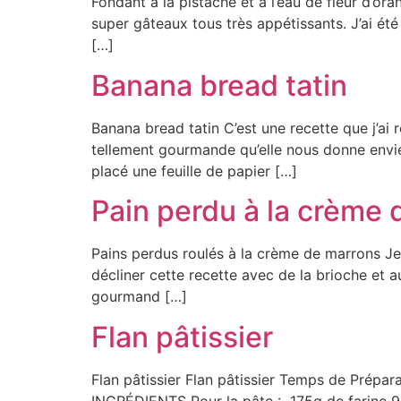
Fondant à la pistache et à l’eau de fleur d’ora
super gâteaux tous très appétissants. J’ai été
[…]
Banana bread tatin
Banana bread tatin C’est une recette que j’ai 
tellement gourmande qu’elle nous donne envie 
placé une feuille de papier […]
Pain perdu à la crème
Pains perdus roulés à la crème de marrons Je
décliner cette recette avec de la brioche et aus
gourmand […]
Flan pâtissier
Flan pâtissier Flan pâtissier Temps de Prép
INGRÉDIENTS Pour la pâte : 175g de farine 90