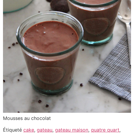
Mousses au chocolat
Étiqueté
cake
,
gateau
,
gateau maison
,
quatre quart
,