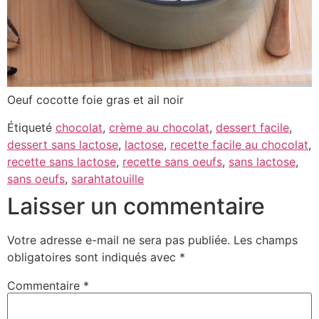
Oeuf cocotte foie gras et ail noir
Étiqueté
chocolat
,
crème au chocolat
,
dessert facile
,
dessert sans lactose
,
lactose
,
recette facile au chocolat
,
recette sans lactose
,
recette sans oeufs
,
sans lactose
,
sans oeufs
,
sarahtatouille
Laisser un commentaire
Votre adresse e-mail ne sera pas publiée.
Les champs
obligatoires sont indiqués avec
*
Commentaire
*