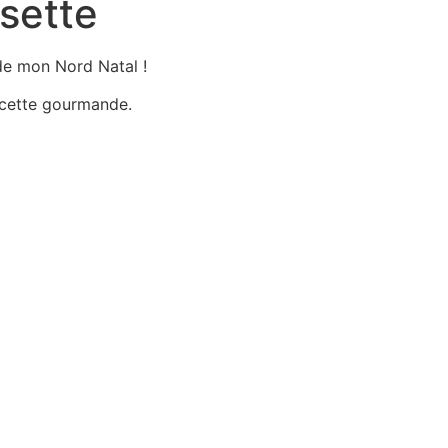
isette
s de mon Nord Natal !
recette gourmande.