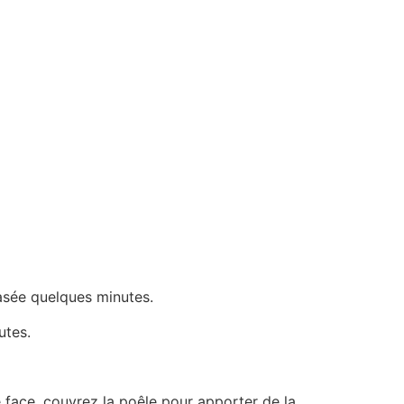
crasée quelques minutes.
utes.
le face, couvrez la poêle pour apporter de la