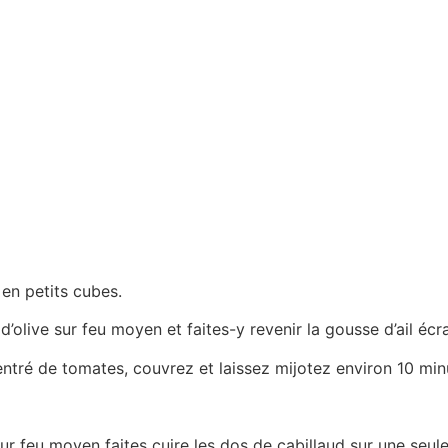
en petits cubes.
 d’olive sur feu moyen et faites-y revenir la gousse d’ail é
ntré de tomates, couvrez et laissez mijotez environ 10 min
 sur feu moyen faites cuire les dos de cabillaud sur une seu